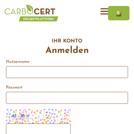
Zum
WAR
Inhalt
0
springen
IHR KONTO
Anmelden
Nutzername
Passwort
41 - 18 =