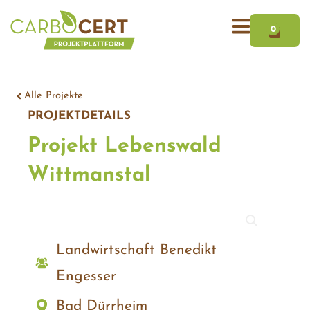
Zum
WAR
Inhalt
0
springen
Alle Projekte
PROJEKTDETAILS
Projekt Lebenswald
Wittmanstal
Landwirtschaft Benedikt
Engesser
Bad Dürrheim