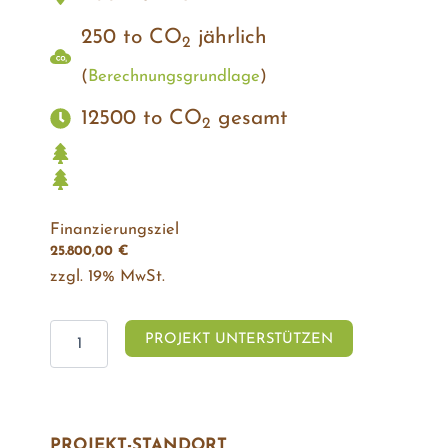
250 to CO
jährlich
2
(
Berechnungs­grundlage
)
12500 to CO
gesamt
2
Finanzierungsziel
25.800,00
€
zzgl. 19% MwSt.
Projekt
PROJEKT UNTERSTÜTZEN
Lebenswald
Wittmanstal
Menge
PROJEKT-STANDORT