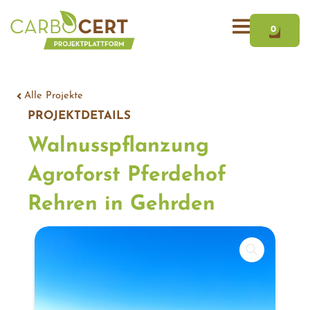
Zum
WAR
Inhalt
0
springen
Alle Projekte
PROJEKTDETAILS
Walnusspflanzung
Agroforst Pferdehof
Wuchsfortschritt August 2025
Rehren in Gehrden