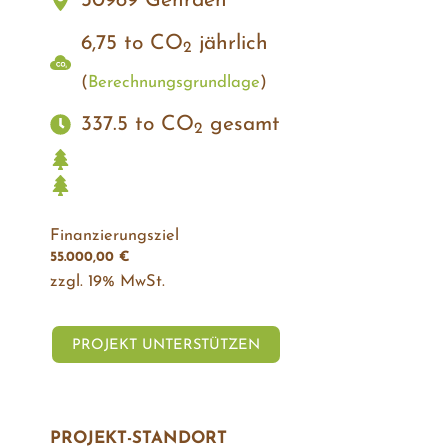
30989 Gehrden
6,75 to CO
jährlich
2
(
Berechnungs­grundlage
)
337.5 to CO
gesamt
2
Finanzierungsziel
55.000,00
€
zzgl. 19% MwSt.
Walnusspflanzung
PROJEKT UNTERSTÜTZEN
Agroforst
Pferdehof
Rehren
in
Gehrden
PROJEKT-STANDORT